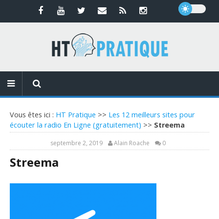
Vous êtes ici :
HT Pratique
>>
Les 12 meilleurs sites pour
écouter la radio En Ligne (gratuitement)
>>
Streema
septembre 2, 2019
Alain Roache
0
Streema