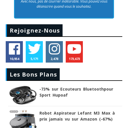
Avec nous, pas de courrier indésirable. Vous pouvez vous
désinscrire quand vous le souhaitez.
Rejoignez-Nous
10,954
5,171
2,478
173,673
Les Bons Plans
-73% sur Ecouteurs Bluetoothpour
Sport Hupoaf
Robot Aspirateur Lefant M3 Max à
prix jamais vu sur Amazon (-67%)