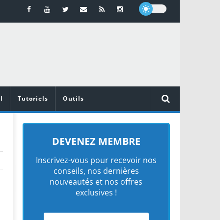
l
Tutoriels
Outils
DEVENEZ MEMBRE
Inscrivez-vous pour recevoir nos
conseils, nos dernières
nouveautés et nos offres
exclusives !