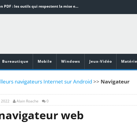
Word en PDF : les outils qui respectent la mise en page
Aspirateurs ECOVACS : Top 9 des meilleurs modèles de la marque
Comment programmer l’arrêt automatique de son pc sous Windows 10 ?
Aspirateurs Xiaomi : Top 11 des meilleurs modèles de la marque
Vidéoprojecteurs Asus : Top 6 des meilleurs modèles de la marque
Bureautique
Mobile
Windows
Jeux-Vidéo
Matérie
lleurs navigateurs Internet sur Android
>>
Navigateur
, 2022
Alain Roache
0
 navigateur web