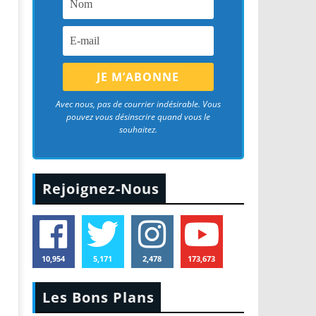
Avec nous, pas de courrier indésirable. Vous
pouvez vous désinscrire quand vous le
souhaitez.
Rejoignez-Nous
10,954
5,171
2,478
173,673
Les Bons Plans