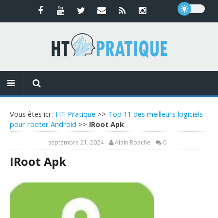
Vous êtes ici :
HT Pratique
>>
Top 11 des meilleurs logiciels
pour rooter Android
>>
IRoot Apk
septembre 21, 2024
Alain Roache
0
IRoot Apk