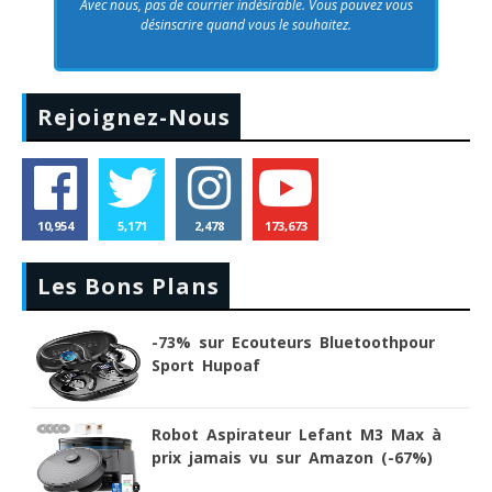
Avec nous, pas de courrier indésirable. Vous pouvez vous
désinscrire quand vous le souhaitez.
Rejoignez-Nous
10,954
5,171
2,478
173,673
Les Bons Plans
-73% sur Ecouteurs Bluetoothpour
Sport Hupoaf
Robot Aspirateur Lefant M3 Max à
prix jamais vu sur Amazon (-67%)