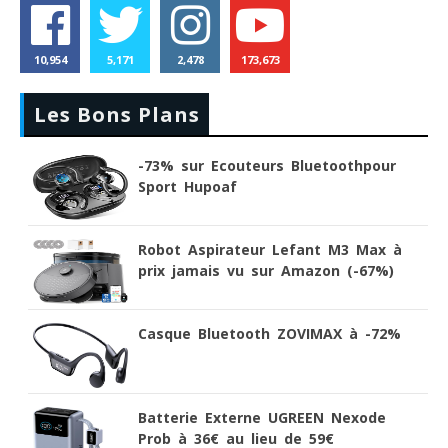
10,954
5,171
2,478
173,673
Les Bons Plans
-73% sur Ecouteurs Bluetoothpour
Sport Hupoaf
Robot Aspirateur Lefant M3 Max à
prix jamais vu sur Amazon (-67%)
Casque Bluetooth ZOVIMAX à -72%
Batterie Externe UGREEN Nexode
Prob à 36€ au lieu de 59€