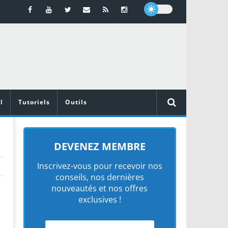
l
Tutoriels
Outils
DEVENEZ MEMBRE
Inscrivez-vous pour recevoir nos
conseils, nos dernières
nouveautés et nos offres
exclusives !