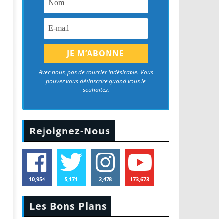
Avec nous, pas de courrier indésirable. Vous
pouvez vous désinscrire quand vous le
souhaitez.
Rejoignez-Nous
10,954
5,171
2,478
173,673
Les Bons Plans