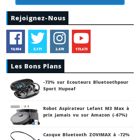
Rejoignez-Nous
10,954
5,171
2,478
173,673
Les Bons Plans
-73% sur Ecouteurs Bluetoothpour
Sport Hupoaf
Robot Aspirateur Lefant M3 Max à
prix jamais vu sur Amazon (-67%)
Casque Bluetooth ZOVIMAX à -72%