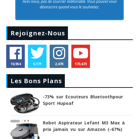
Avec nous, pas de courrier indésirable. Vous pouvez vous
désinscrire quand vous le souhaitez.
Rejoignez-Nous
10,954
5,171
2,478
173,673
Les Bons Plans
-73% sur Ecouteurs Bluetoothpour
Sport Hupoaf
Robot Aspirateur Lefant M3 Max à
prix jamais vu sur Amazon (-67%)