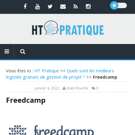
Vous êtes ici :
HT Pratique
>>
Quels sont les meilleurs
logiciels gratuits de gestion de projet ?
>>
Freedcamp
janvier 4, 2022
Alain Roache
0
Freedcamp