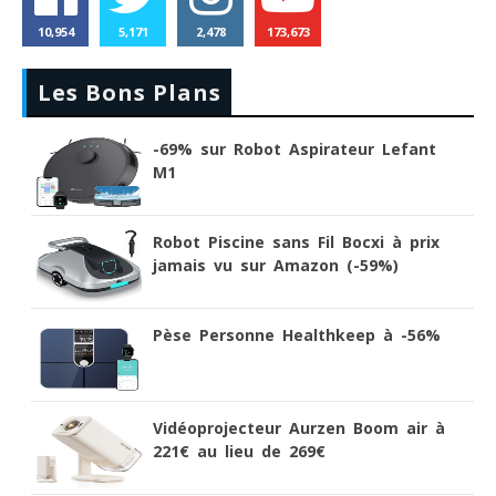
10,954
5,171
2,478
173,673
Les Bons Plans
-69% sur Robot Aspirateur Lefant
M1
Robot Piscine sans Fil Bocxi à prix
jamais vu sur Amazon (-59%)
Pèse Personne Healthkeep à -56%
Vidéoprojecteur Aurzen Boom air à
221€ au lieu de 269€