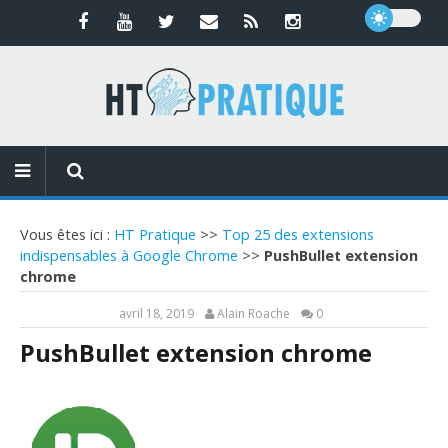
Vous êtes ici :
HT Pratique
>>
Top 25 des extensions
indispensables à Google Chrome
>>
PushBullet extension
chrome
avril 18, 2019
Alain Roache
0
PushBullet extension chrome