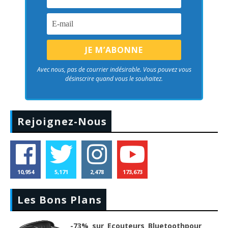
Avec nous, pas de courrier indésirable. Vous pouvez vous
désinscrire quand vous le souhaitez.
Rejoignez-Nous
10,954
5,171
2,478
173,673
Les Bons Plans
-73% sur Ecouteurs Bluetoothpour