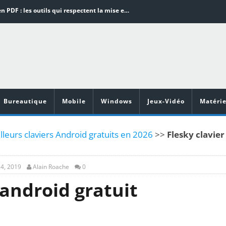
Word en PDF : les outils qui respectent la mise en page
Aspirateurs ECOVACS : Top 9 des meilleurs modèles de la marque
Comment programmer l’arrêt automatique de son pc sous Windows 10 ?
Aspirateurs Xiaomi : Top 11 des meilleurs modèles de la marque
Vidéoprojecteurs Asus : Top 6 des meilleurs modèles de la marque
Bureautique
Mobile
Windows
Jeux-Vidéo
Matérie
leurs claviers Android gratuits en 2026
>>
Flesky clavier
4, 2019
Alain Roache
0
 android gratuit