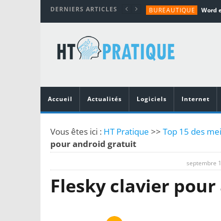
DERNIERS ARTICLES
BUREAUTIQUE
MATÉRIEL
TUTORIALS
MATÉRIEL
MATÉRIEL
Accueil
Actualités
Logiciels
Internet
Vous êtes ici :
HT Pratique
>>
Top 15 des meil
pour android gratuit
septembre 1
Flesky clavier pour