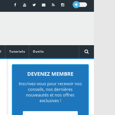
l
Tutoriels
Outils
DEVENEZ MEMBRE
Inscrivez-vous pour recevoir nos
conseils, nos dernières
nouveautés et nos offres
exclusives !