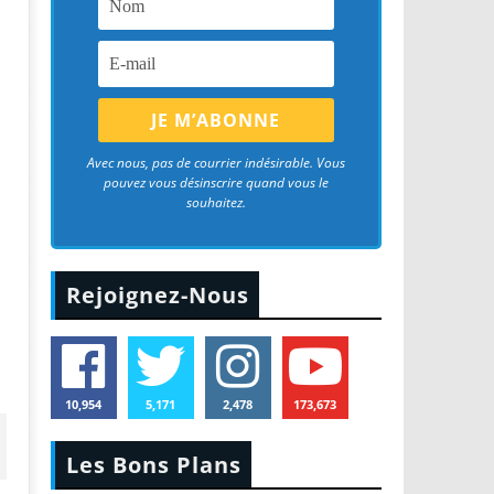
Avec nous, pas de courrier indésirable. Vous
pouvez vous désinscrire quand vous le
souhaitez.
Rejoignez-Nous
10,954
5,171
2,478
173,673
Les Bons Plans