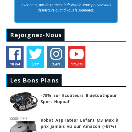
Avec nous, pas de courrier indésirable. Vous pouvez vous
désinscrire quand vous le souhaitez.
Rejoignez-Nous
10,954
5,171
2,478
173,673
Les Bons Plans
-73% sur Ecouteurs Bluetoothpour
Sport Hupoaf
Robot Aspirateur Lefant M3 Max à
prix jamais vu sur Amazon (-67%)