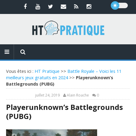
Vous êtes ici :
HT Pratique
>>
Battle Royale – Voici les 11
meilleurs jeux gratuits en 2024
>>
Playerunknown’s
Battlegrounds (PUBG)
juillet 24, 2019
Alain Roache
0
Playerunknown’s Battlegrounds
(PUBG)