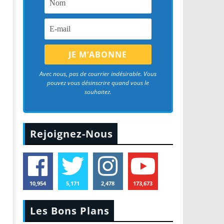
Avec nous, pas de courrier indésirable. Vous
pouvez vous désinscrire quand vous le
souhaitez.
Rejoignez-Nous
10,954
5,171
2,478
173,673
Les Bons Plans