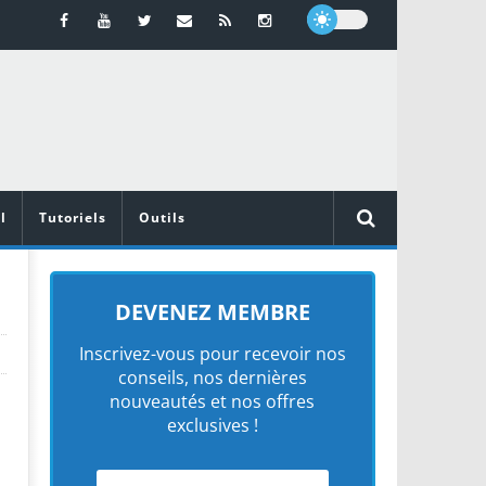
l
Tutoriels
Outils
DEVENEZ MEMBRE
Inscrivez-vous pour recevoir nos
conseils, nos dernières
nouveautés et nos offres
exclusives !