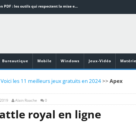
Word en PDF : les outils qui respectent la mise en page
Aspirateurs ECOVACS : Top 9 des meilleurs modèles de la marque
Comment programmer l’arrêt automatique de son pc sous Windows 10 ?
Aspirateurs Xiaomi : Top 11 des meilleurs modèles de la marque
Vidéoprojecteurs Asus : Top 6 des meilleurs modèles de la marque
Bureautique
Mobile
Windows
Jeux-Vidéo
Matérie
 Voici les 11 meilleurs jeux gratuits en 2024
>>
Apex
, 2019
Alain Roache
0
ttle royal en ligne