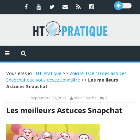
Vous êtes ici :
HT Pratique
>>
Voici le TOP 10 des astuces
Snapchat que vous devez connaître
>>
Les meilleurs
Astuces Snapchat
septembre 30, 2017
Alain Roache
0
Les meilleurs Astuces Snapchat