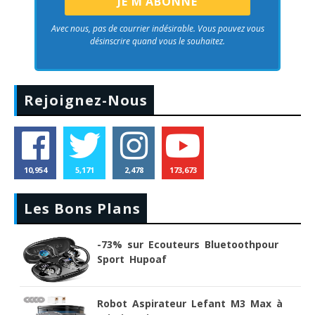
Avec nous, pas de courrier indésirable. Vous pouvez vous
désinscrire quand vous le souhaitez.
Rejoignez-Nous
10,954
5,171
2,478
173,673
Les Bons Plans
-73% sur Ecouteurs Bluetoothpour
Sport Hupoaf
Robot Aspirateur Lefant M3 Max à