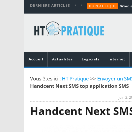
DERNIERS ARTICLES
BUREAUTIQUE
MATÉRIEL
TUTORIALS
MATÉRIEL
MATÉRIEL
Accueil
Actualités
Logiciels
Internet
Vous êtes ici :
HT Pratique
>>
Envoyer un SMS 
Handcent Next SMS top application SMS
juin 2, 
Handcent Next SMS