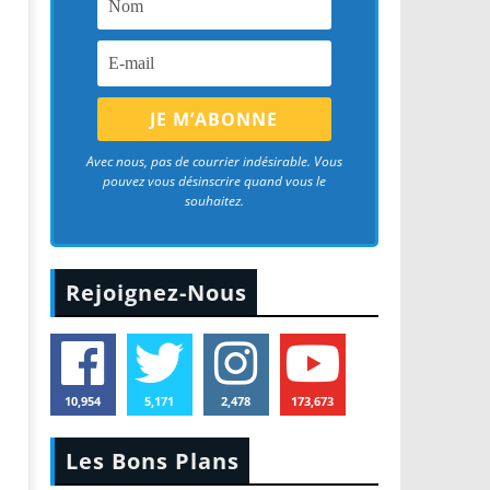
Avec nous, pas de courrier indésirable. Vous
pouvez vous désinscrire quand vous le
souhaitez.
Rejoignez-Nous
10,954
5,171
2,478
173,673
Les Bons Plans