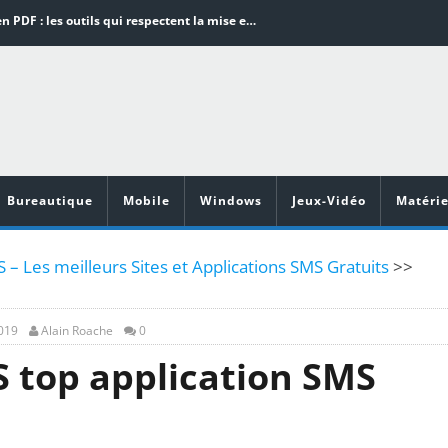
Word en PDF : les outils qui respectent la mise en page
Aspirateurs ECOVACS : Top 9 des meilleurs modèles de la marque
Comment programmer l’arrêt automatique de son pc sous Windows 10 ?
Aspirateurs Xiaomi : Top 11 des meilleurs modèles de la marque
Vidéoprojecteurs Asus : Top 6 des meilleurs modèles de la marque
Bureautique
Mobile
Windows
Jeux-Vidéo
Matérie
– Les meilleurs Sites et Applications SMS Gratuits
>>
2019
Alain Roache
0
 top application SMS