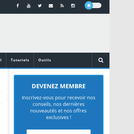
l
Tutoriels
Outils
DEVENEZ MEMBRE
Inscrivez-vous pour recevoir nos
conseils, nos dernières
nouveautés et nos offres
exclusives !