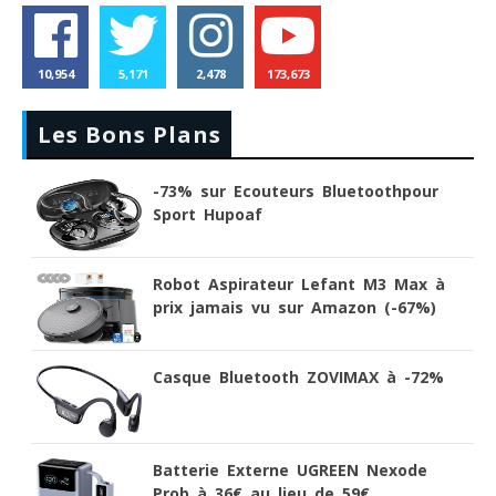
10,954
5,171
2,478
173,673
Les Bons Plans
-73% sur Ecouteurs Bluetoothpour
Sport Hupoaf
Robot Aspirateur Lefant M3 Max à
prix jamais vu sur Amazon (-67%)
Casque Bluetooth ZOVIMAX à -72%
Batterie Externe UGREEN Nexode
Prob à 36€ au lieu de 59€