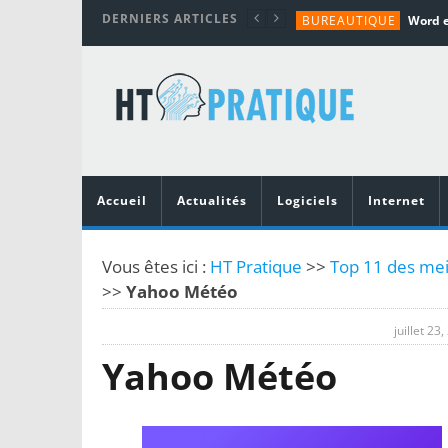
DERNIERS ARTICLES
BUREAUTIQUE
MATÉRIEL
TUTORIALS
MATÉRIEL
MATÉRIEL
Accueil
Actualités
Logiciels
Internet
Vous êtes ici :
HT Pratique
>>
Top 11 des mei
>>
Yahoo Météo
juillet 23
Yahoo Météo