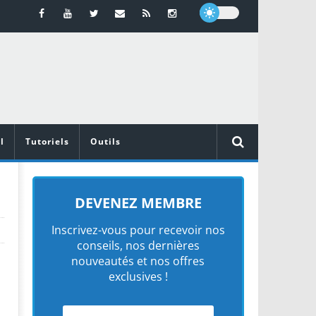
l
Tutoriels
Outils
DEVENEZ MEMBRE
Inscrivez-vous pour recevoir nos
conseils, nos dernières
nouveautés et nos offres
exclusives !