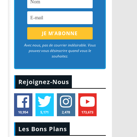
Avec nous, pas de courrier indésirable. Vous
pouvez vous désinscrire quand vous le
souhaitez.
Rejoignez-Nous
10,954
5,171
2,478
173,673
Les Bons Plans