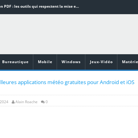
Word en PDF : les outils qui respectent la mise en page
Aspirateurs ECOVACS : Top 9 des meilleurs modèles de la marque
Comment programmer l’arrêt automatique de son pc sous Windows 10 ?
Aspirateurs Xiaomi : Top 11 des meilleurs modèles de la marque
Vidéoprojecteurs Asus : Top 6 des meilleurs modèles de la marque
Bureautique
Mobile
Windows
Jeux-Vidéo
Matérie
lleures applications météo gratuites pour Android et iOS
, 2024
Alain Roache
0