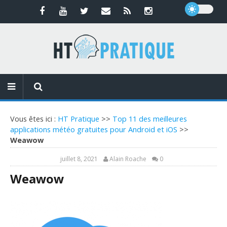
Vous êtes ici :
HT Pratique
>>
Top 11 des meilleures
applications météo gratuites pour Android et iOS
>>
Weawow
juillet 8, 2021
Alain Roache
0
Weawow