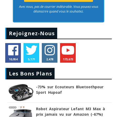
Avec nous, pas de courrier indésirable. Vous pouvez vous
désinscrire quand vous le souhaitez.
Rejoignez-Nous
10,954
5,171
2,478
173,673
Les Bons Plans
-73% sur Ecouteurs Bluetoothpour
Sport Hupoaf
Robot Aspirateur Lefant M3 Max à
prix jamais vu sur Amazon (-67%)