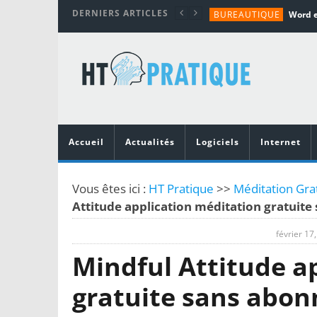
DERNIERS ARTICLES
BUREAUTIQUE
MATÉRIEL
TUTORIALS
MATÉRIEL
MATÉRIEL
Accueil
Actualités
Logiciels
Internet
Vous êtes ici :
HT Pratique
>>
Méditation Grat
Attitude application méditation gratuit
février 17
Mindful Attitude a
gratuite sans abo