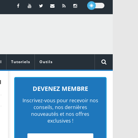
l
Tutoriels
Outils
l
DEVENEZ MEMBRE
Inscrivez-vous pour recevoir nos
conseils, nos dernières
nouveautés et nos offres
exclusives !