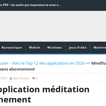
Word en PDF : les outils qui respectent la mise en page
Aspirateurs ECOVACS : Top 9 des meilleurs modèles de la marque
Comment programmer l’arrêt automatique de son pc sous Windows 10 ?
Aspirateurs Xiaomi : Top 11 des meilleurs modèles de la marque
Vidéoprojecteurs Asus : Top 6 des meilleurs modèles de la marque
Bureautique
Mobile
Windows
Jeux-Vidéo
Matérie
uite – Voici le Top 12 des applications en 2026
>>
Mindfu
e sans abonnement
, 2023
Alain Roache
0
pplication méditation
nnement