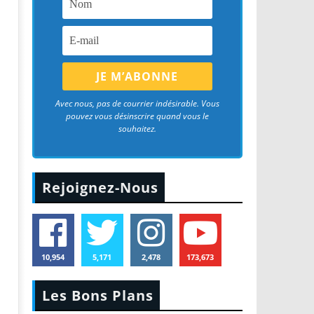
Avec nous, pas de courrier indésirable. Vous
pouvez vous désinscrire quand vous le
souhaitez.
Rejoignez-Nous
10,954
5,171
2,478
173,673
Les Bons Plans