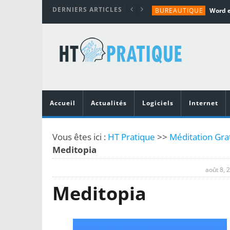
DERNIERS ARTICLES
BUREAUTIQUE
MATÉRIEL
TUTORIALS
MATÉRIEL
MATÉRIEL
Accueil
Actualités
Logiciels
Internet
Vous êtes ici :
HT Pratique
>>
Méditation Grat
Meditopia
août 8, 
Meditopia