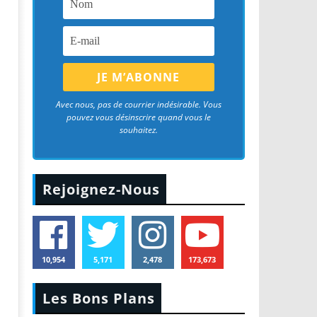
Avec nous, pas de courrier indésirable. Vous
pouvez vous désinscrire quand vous le
souhaitez.
Rejoignez-Nous
10,954
5,171
2,478
173,673
Les Bons Plans