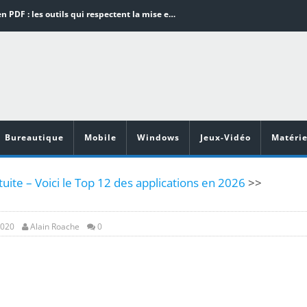
Word en PDF : les outils qui respectent la mise en page
Aspirateurs ECOVACS : Top 9 des meilleurs modèles de la marque
Comment programmer l’arrêt automatique de son pc sous Windows 10 ?
Aspirateurs Xiaomi : Top 11 des meilleurs modèles de la marque
Vidéoprojecteurs Asus : Top 6 des meilleurs modèles de la marque
Bureautique
Mobile
Windows
Jeux-Vidéo
Matérie
uite – Voici le Top 12 des applications en 2026
>>
2020
Alain Roache
0