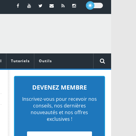
l
Tutoriels
Outils
DEVENEZ MEMBRE
Inscrivez-vous pour recevoir nos
conseils, nos dernières
nouveautés et nos offres
exclusives !