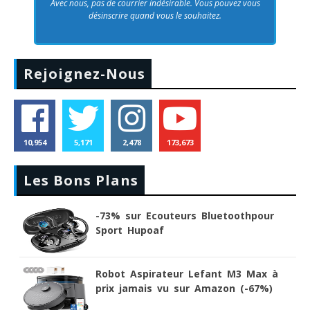
Avec nous, pas de courrier indésirable. Vous pouvez vous
désinscrire quand vous le souhaitez.
Rejoignez-Nous
10,954
5,171
2,478
173,673
Les Bons Plans
-73% sur Ecouteurs Bluetoothpour
Sport Hupoaf
Robot Aspirateur Lefant M3 Max à
prix jamais vu sur Amazon (-67%)