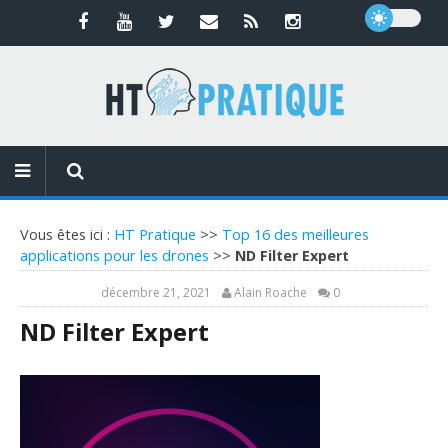
Vous êtes ici :
HT Pratique
>>
Top 16 des meilleures
applications pour les drones
>>
ND Filter Expert
décembre 21, 2021
Alain Roache
0
ND Filter Expert