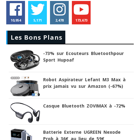
10,954
5,171
2,478
173,673
Les Bons Plans
-73% sur Ecouteurs Bluetoothpour
Sport Hupoaf
Robot Aspirateur Lefant M3 Max à
prix jamais vu sur Amazon (-67%)
Casque Bluetooth ZOVIMAX à -72%
Batterie Externe UGREEN Nexode
Prob à 36€ au lieu de 59€