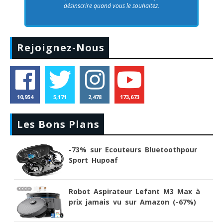
désinscrire quand vous le souhaitez.
Rejoignez-Nous
10,954
5,171
2,478
173,673
Les Bons Plans
-73% sur Ecouteurs Bluetoothpour
Sport Hupoaf
Robot Aspirateur Lefant M3 Max à
prix jamais vu sur Amazon (-67%)