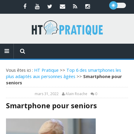
Vous êtes ici :
HT Pratique
>>
Top 6 des smartphones les
plus adaptés aux personnes âgées
>>
Smartphone pour
seniors
mars 31, 2022
Alain Roache
0
Smartphone pour seniors