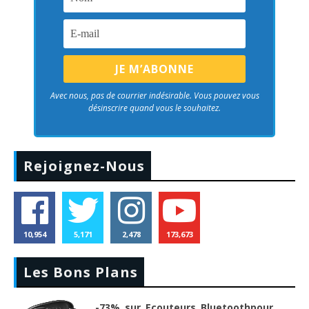
Avec nous, pas de courrier indésirable. Vous pouvez vous
désinscrire quand vous le souhaitez.
Rejoignez-Nous
10,954
5,171
2,478
173,673
Les Bons Plans
-73% sur Ecouteurs Bluetoothpour