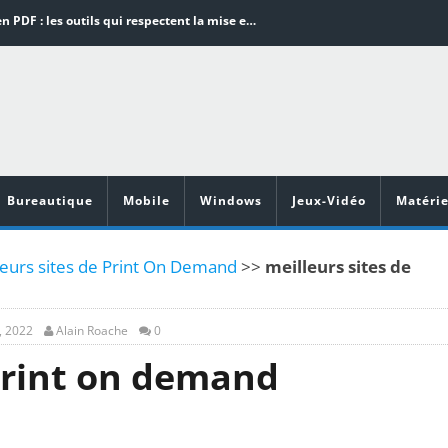
Word en PDF : les outils qui respectent la mise en page
Aspirateurs ECOVACS : Top 9 des meilleurs modèles de la marque
Comment programmer l’arrêt automatique de son pc sous Windows 10 ?
Aspirateurs Xiaomi : Top 11 des meilleurs modèles de la marque
Vidéoprojecteurs Asus : Top 6 des meilleurs modèles de la marque
Bureautique
Mobile
Windows
Jeux-Vidéo
Matérie
leurs sites de Print On Demand
>>
meilleurs sites de
, 2022
Alain Roache
0
 print on demand