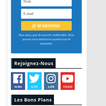
Avec nous, pas de courrier indésirable. Vous
pouvez vous désinscrire quand vous le
souhaitez.
Rejoignez-Nous
10,954
5,171
2,478
173,673
Les Bons Plans