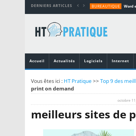
DERNIERS ARTICLES
BUREAUTIQUE
MATÉRIEL
TUTORIALS
MATÉRIEL
MATÉRIEL
Accueil
Actualités
Logiciels
Internet
Vous êtes ici :
HT Pratique
>>
Top 9 des meil
print on demand
octobre 11
meilleurs sites de