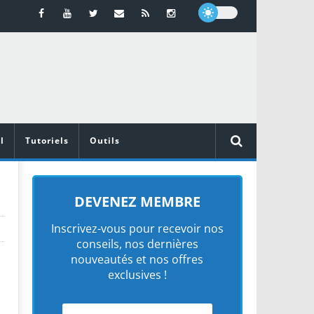
l
Tutoriels
Outils
DEVENEZ MEMBRE
Inscrivez-vous pour recevoir nos
conseils, nos dernières
nouveautés et nos offres
exclusives !