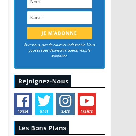
Avec nous, pas de courrier indésirable. Vous
pouvez vous désinscrire quand vous le
souhaitez.
Rejoignez-Nous
10,954
5,171
2,478
173,673
Les Bons Plans