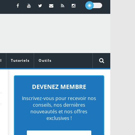
l
Tutoriels
Outils
DEVENEZ MEMBRE
Inscrivez-vous pour recevoir nos
conseils, nos dernières
nouveautés et nos offres
exclusives !