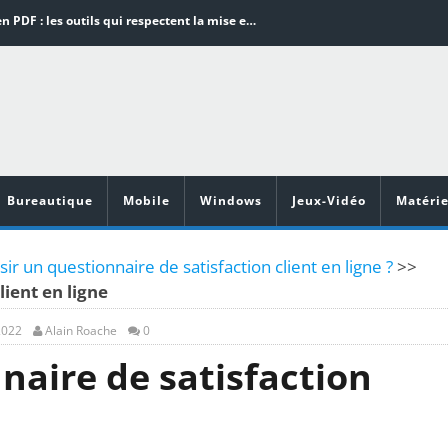
Word en PDF : les outils qui respectent la mise en page
Aspirateurs ECOVACS : Top 9 des meilleurs modèles de la marque
Comment programmer l’arrêt automatique de son pc sous Windows 10 ?
Aspirateurs Xiaomi : Top 11 des meilleurs modèles de la marque
Vidéoprojecteurs Asus : Top 6 des meilleurs modèles de la marque
Bureautique
Mobile
Windows
Jeux-Vidéo
Matérie
 un questionnaire de satisfaction client en ligne ?
>>
lient en ligne
2022
Alain Roache
0
naire de satisfaction