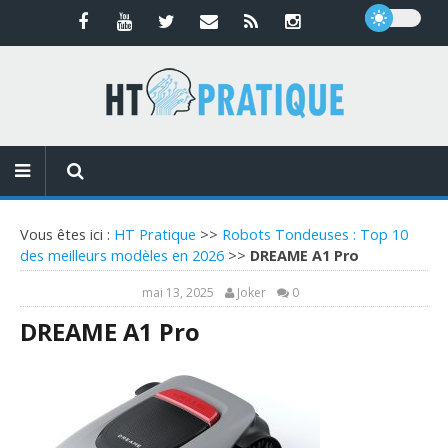
Vous êtes ici :
HT Pratique
>>
Robots Tondeuses : Top 10
des meilleurs modèles en 2026
>>
DREAME A1 Pro
mai 13, 2025
Joker
0
DREAME A1 Pro