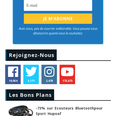
Avec nous, pas de courrier indésirable. Vous pouvez vous
désinscrire quand vous le souhaitez.
Rejoignez-Nous
10,954
5,171
2,478
173,673
Les Bons Plans
-73% sur Ecouteurs Bluetoothpour
Sport Hupoaf