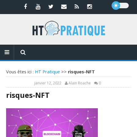
Vous êtes ici :
HT Pratique
>>
risques-NFT
janvier 12, 2022
Alain Roache
0
risques-NFT