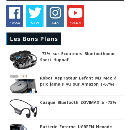
10,954
5,171
2,478
173,673
Les Bons Plans
-73% sur Ecouteurs Bluetoothpour
Sport Hupoaf
Robot Aspirateur Lefant M3 Max à
prix jamais vu sur Amazon (-67%)
Casque Bluetooth ZOVIMAX à -72%
Batterie Externe UGREEN Nexode