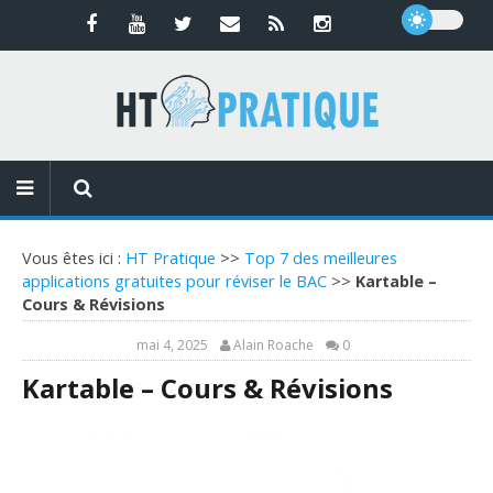
Vous êtes ici :
HT Pratique
>>
Top 7 des meilleures
applications gratuites pour réviser le BAC
>>
Kartable –
Cours & Révisions
mai 4, 2025
Alain Roache
0
Kartable – Cours & Révisions