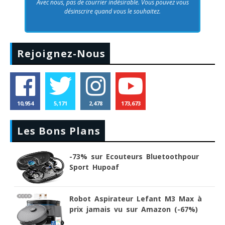
Avec nous, pas de courrier indésirable. Vous pouvez vous
désinscrire quand vous le souhaitez.
Rejoignez-Nous
10,954
5,171
2,478
173,673
Les Bons Plans
-73% sur Ecouteurs Bluetoothpour
Sport Hupoaf
Robot Aspirateur Lefant M3 Max à
prix jamais vu sur Amazon (-67%)