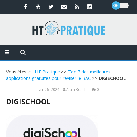
Vous êtes ici :
HT Pratique
>>
Top 7 des meilleures
applications gratuites pour réviser le BAC
>>
DIGISCHOOL
avril 26, 2024
Alain Roache
0
DIGISCHOOL