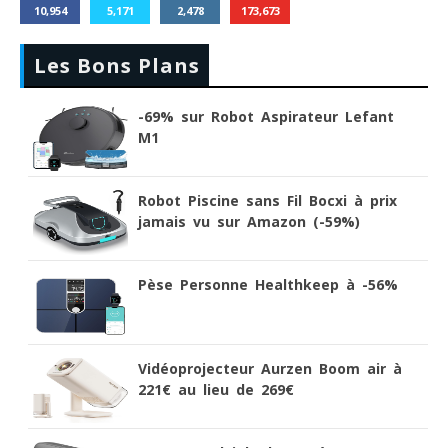
10,954
5,171
2,478
173,673
Les Bons Plans
-69% sur Robot Aspirateur Lefant
M1
Robot Piscine sans Fil Bocxi à prix
jamais vu sur Amazon (-59%)
Pèse Personne Healthkeep à -56%
Vidéoprojecteur Aurzen Boom air à
221€ au lieu de 269€