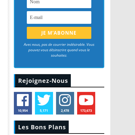
Avec nous, pas de courrier indésirable. Vous
pouvez vous désinscrire quand vous le
souhaitez.
Rejoignez-Nous
10,954
5,171
2,478
173,673
Les Bons Plans