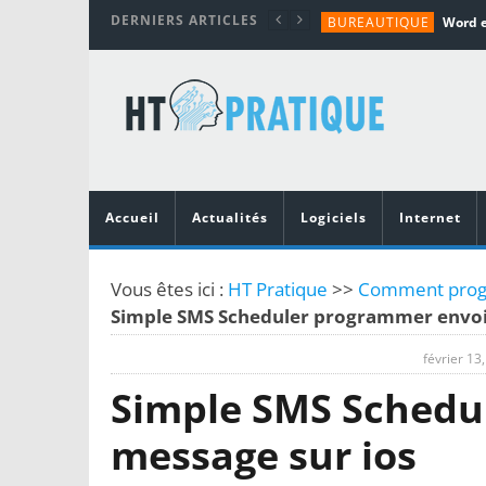
DERNIERS ARTICLES
BUREAUTIQUE
MATÉRIEL
TUTORIALS
MATÉRIEL
MATÉRIEL
Accueil
Actualités
Logiciels
Internet
Vous êtes ici :
HT Pratique
>>
Comment progr
Simple SMS Scheduler programmer envoir
février 13
Simple SMS Schedu
message sur ios