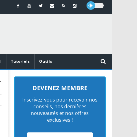
l
Tutoriels
Outils
>
DEVENEZ MEMBRE
Inscrivez-vous pour recevoir nos
conseils, nos dernières
nouveautés et nos offres
exclusives !