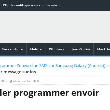
Word en PDF : les outils qui respectent la mise en page
Aspirateurs ECOVACS : Top 9 des meilleurs modèles de la marque
Comment programmer l’arrêt automatique de son pc sous Windows 10 ?
Aspirateurs Xiaomi : Top 11 des meilleurs modèles de la marque
Vidéoprojecteurs Asus : Top 6 des meilleurs modèles de la marque
Bureautique
Mobile
Windows
Jeux-Vidéo
Matérie
ammer l’envoi d’un SMS sur Samsung Galaxy (Android)
>
 message sur ios
, 2019
Alain Roache
0
ler programmer envoir