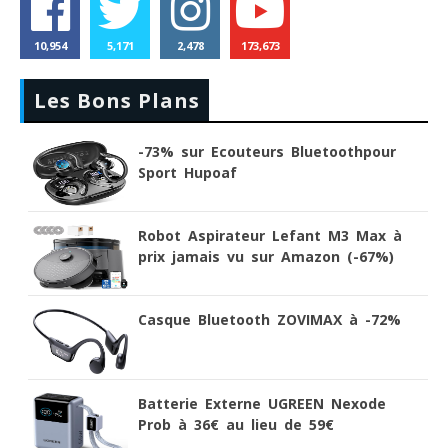
10,954
5,171
2,478
173,673
Les Bons Plans
-73% sur Ecouteurs Bluetoothpour
Sport Hupoaf
Robot Aspirateur Lefant M3 Max à
prix jamais vu sur Amazon (-67%)
Casque Bluetooth ZOVIMAX à -72%
Batterie Externe UGREEN Nexode
Prob à 36€ au lieu de 59€