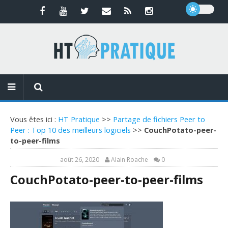
Vous êtes ici :
HT Pratique
>>
Partage de fichiers Peer to
Peer : Top 10 des meilleurs logiciels
>>
CouchPotato-peer-
to-peer-films
août 26, 2020
Alain Roache
0
CouchPotato-peer-to-peer-films