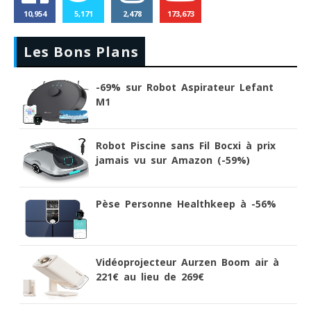
10,954
5,171
2,478
173,673
Les Bons Plans
-69% sur Robot Aspirateur Lefant
M1
Robot Piscine sans Fil Bocxi à prix
jamais vu sur Amazon (-59%)
Pèse Personne Healthkeep à -56%
Vidéoprojecteur Aurzen Boom air à
221€ au lieu de 269€