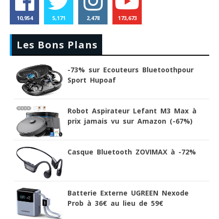
10,954
5,171
2,478
173,673
Les Bons Plans
-73% sur Ecouteurs Bluetoothpour
Sport Hupoaf
Robot Aspirateur Lefant M3 Max à
prix jamais vu sur Amazon (-67%)
Casque Bluetooth ZOVIMAX à -72%
Batterie Externe UGREEN Nexode
Prob à 36€ au lieu de 59€