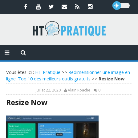
Vous êtes ici :
HT Pratique
>>
Redimensionner une image en
ligne: Top 10 des meilleurs outils gratuits
>>
Resize Now
juillet 22, 2020
Alain Roache
0
Resize Now