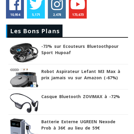
10,954
5,171
2,478
173,673
Les Bons Plans
-73% sur Ecouteurs Bluetoothpour
Sport Hupoaf
Robot Aspirateur Lefant M3 Max à
prix jamais vu sur Amazon (-67%)
Casque Bluetooth ZOVIMAX à -72%
Batterie Externe UGREEN Nexode
Prob à 36€ au lieu de 59€