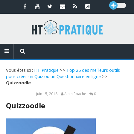
Vous êtes ici :
HT Pratique
>>
Top 25 des meilleurs outils
pour créer un Quiz ou un Questionnaire en ligne
>>
Quizzoodle
juin 15, 2018
Alain Roache
0
Quizzoodle