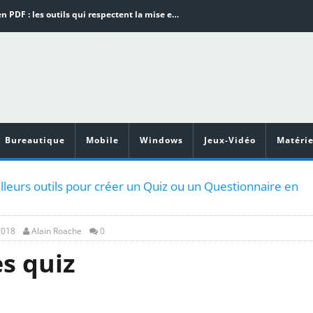
Word en PDF : les outils qui respectent la mise en page
Aspirateurs ECOVACS : Top 9 des meilleurs modèles de la marque
Comment programmer l’arrêt automatique de son pc sous Windows 10 ?
Aspirateurs Xiaomi : Top 11 des meilleurs modèles de la marque
Vidéoprojecteurs Asus : Top 6 des meilleurs modèles de la marque
Bureautique
Mobile
Windows
Jeux-Vidéo
Matérie
leurs outils pour créer un Quiz ou un Questionnaire en
2018
Alain Roache
0
s quiz