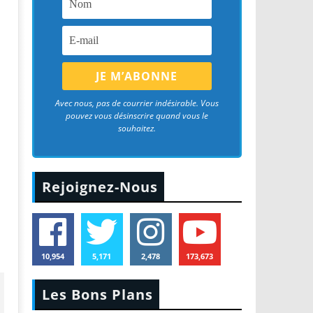
Avec nous, pas de courrier indésirable. Vous
pouvez vous désinscrire quand vous le
souhaitez.
Rejoignez-Nous
10,954
5,171
2,478
173,673
Les Bons Plans