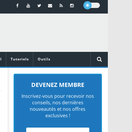
l
Tutoriels
Outils
DEVENEZ MEMBRE
Inscrivez-vous pour recevoir nos
conseils, nos dernières
nouveautés et nos offres
exclusives !