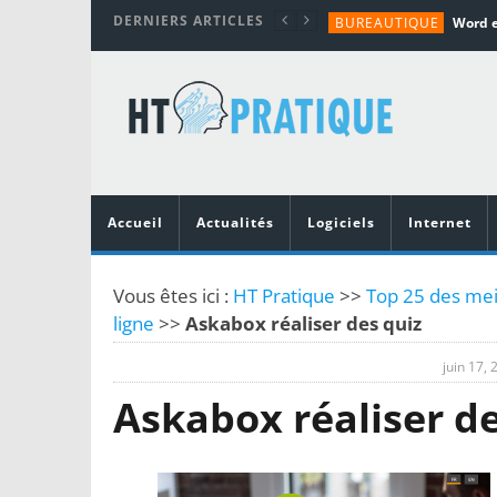
DERNIERS ARTICLES
BUREAUTIQUE
MATÉRIEL
TUTORIALS
MATÉRIEL
MATÉRIEL
Accueil
Actualités
Logiciels
Internet
Vous êtes ici :
HT Pratique
>>
Top 25 des meil
ligne
>>
Askabox réaliser des quiz
juin 17, 
Askabox réaliser de