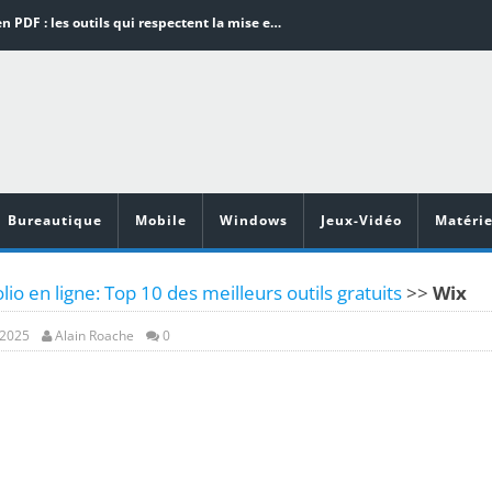
Word en PDF : les outils qui respectent la mise en page
Aspirateurs ECOVACS : Top 9 des meilleurs modèles de la marque
Comment programmer l’arrêt automatique de son pc sous Windows 10 ?
Aspirateurs Xiaomi : Top 11 des meilleurs modèles de la marque
Vidéoprojecteurs Asus : Top 6 des meilleurs modèles de la marque
Bureautique
Mobile
Windows
Jeux-Vidéo
Matérie
lio en ligne: Top 10 des meilleurs outils gratuits
>>
Wix
, 2025
Alain Roache
0