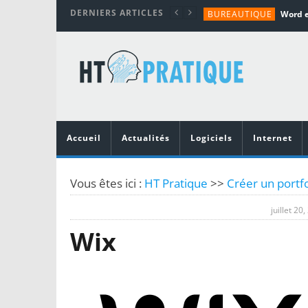
DERNIERS ARTICLES
BUREAUTIQUE
MATÉRIEL
TUTORIALS
MATÉRIEL
MATÉRIEL
Accueil
Actualités
Logiciels
Internet
Vous êtes ici :
HT Pratique
>>
Créer un portfo
juillet 20
Wix