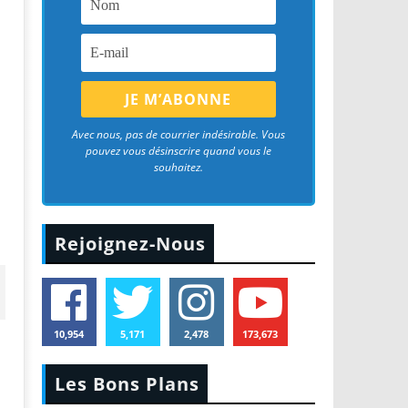
Avec nous, pas de courrier indésirable. Vous
pouvez vous désinscrire quand vous le
souhaitez.
Rejoignez-Nous
10,954
5,171
2,478
173,673
Les Bons Plans