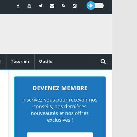
l
Tutoriels
Outils
DEVENEZ MEMBRE
Inscrivez-vous pour recevoir nos
conseils, nos dernières
nouveautés et nos offres
exclusives !