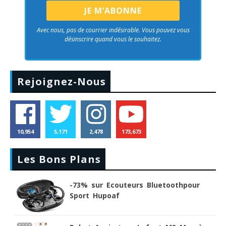
Avec nous, pas de courrier indésirable. Vous pouvez vous
désinscrire quand vous le souhaitez.
Rejoignez-Nous
10,954
5,171
2,478
173,673
Les Bons Plans
-73% sur Ecouteurs Bluetoothpour
Sport Hupoaf