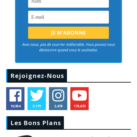
Avec nous, pas de courrier indésirable. Vous pouvez vous
désinscrire quand vous le souhaitez.
Rejoignez-Nous
10,954
5,171
2,478
173,673
Les Bons Plans