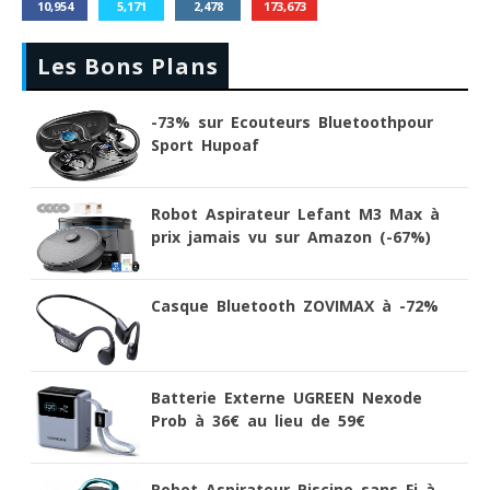
10,954
5,171
2,478
173,673
Les Bons Plans
-73% sur Ecouteurs Bluetoothpour
Sport Hupoaf
Robot Aspirateur Lefant M3 Max à
prix jamais vu sur Amazon (-67%)
Casque Bluetooth ZOVIMAX à -72%
Batterie Externe UGREEN Nexode
Prob à 36€ au lieu de 59€
Robot Aspirateur Piscine sans Fi à