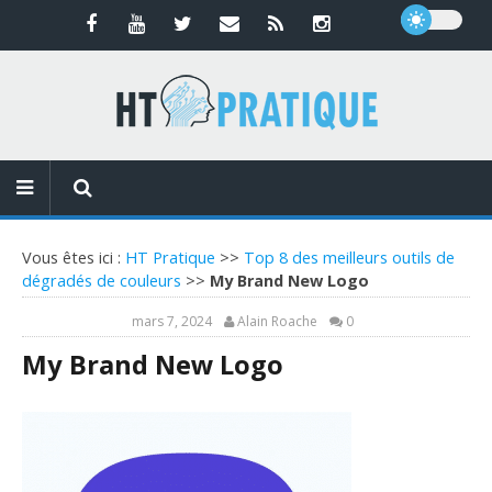
Vous êtes ici :
HT Pratique
>>
Top 8 des meilleurs outils de
dégradés de couleurs
>>
My Brand New Logo
mars 7, 2024
Alain Roache
0
My Brand New Logo