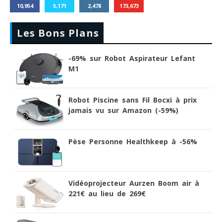
10,954
5,171
2,478
173,673
Les Bons Plans
-69% sur Robot Aspirateur Lefant
M1
Robot Piscine sans Fil Bocxi à prix
jamais vu sur Amazon (-59%)
Pèse Personne Healthkeep à -56%
Vidéoprojecteur Aurzen Boom air à
221€ au lieu de 269€