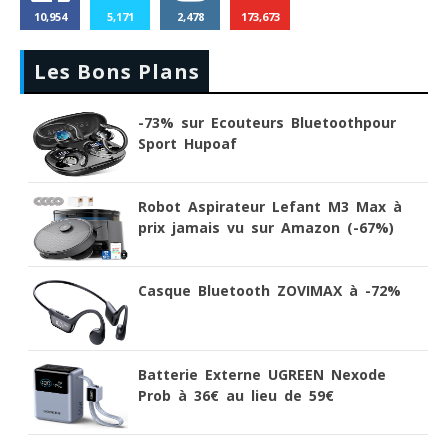
10,954
5,171
2,478
173,673
Les Bons Plans
-73% sur Ecouteurs Bluetoothpour
Sport Hupoaf
Robot Aspirateur Lefant M3 Max à
prix jamais vu sur Amazon (-67%)
Casque Bluetooth ZOVIMAX à -72%
Batterie Externe UGREEN Nexode
Prob à 36€ au lieu de 59€