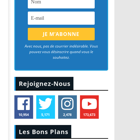
Avec nous, pas de courrier indésirable. Vous
pouvez vous désinscrire quand vous le
souhaitez.
Rejoignez-Nous
10,954
5,171
2,478
173,673
Les Bons Plans