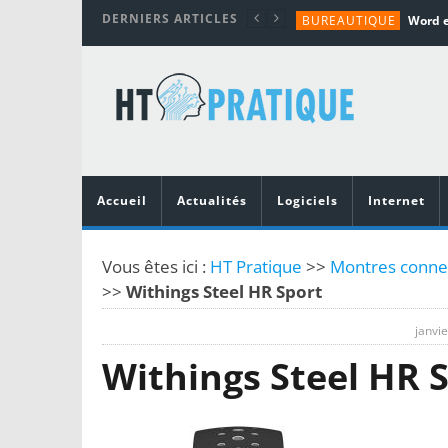
DERNIERS ARTICLES
BUREAUTIQUE
MATÉRIEL
TUTORIALS
MATÉRIEL
MATÉRIEL
Accueil
Actualités
Logiciels
Internet
Vous êtes ici :
HT Pratique
>>
Montres connec
>>
Withings Steel HR Sport
janvie
Withings Steel HR 