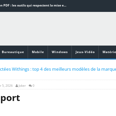
Word en PDF : les outils qui respectent la mise en page
Aspirateurs ECOVACS : Top 9 des meilleurs modèles de la marque
Comment programmer l’arrêt automatique de son pc sous Windows 10 ?
Aspirateurs Xiaomi : Top 11 des meilleurs modèles de la marque
Vidéoprojecteurs Asus : Top 6 des meilleurs modèles de la marque
Bureautique
Mobile
Windows
Jeux-Vidéo
Matérie
tées Withings : top 4 des meilleurs modèles de la marqu
r 5, 2026
Joker
0
Sport