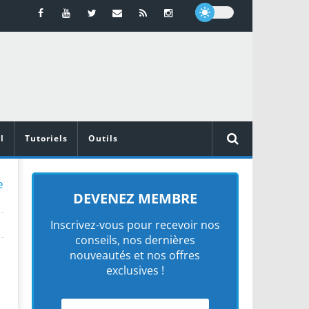
l
Tutoriels
Outils
e
DEVENEZ MEMBRE
Inscrivez-vous pour recevoir nos
conseils, nos dernières
nouveautés et nos offres
exclusives !