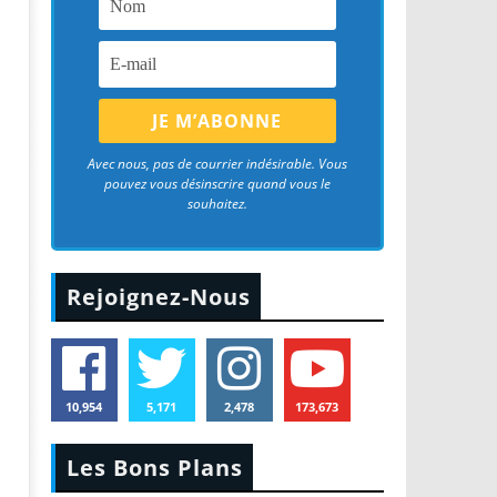
Avec nous, pas de courrier indésirable. Vous
pouvez vous désinscrire quand vous le
souhaitez.
Rejoignez-Nous
10,954
5,171
2,478
173,673
Les Bons Plans