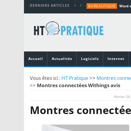
DERNIERS ARTICLES
BUREAUTIQUE
MATÉRIEL
TUTORIALS
MATÉRIEL
MATÉRIEL
Accueil
Actualités
Logiciels
Internet
Vous êtes ici :
HT Pratique
>>
Montres connec
>>
Montres connectées Withings avis
février 26
Montres connectées