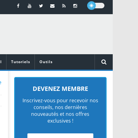
l
Tutoriels
Outils
e
DEVENEZ MEMBRE
Inscrivez-vous pour recevoir nos
conseils, nos dernières
nouveautés et nos offres
exclusives !