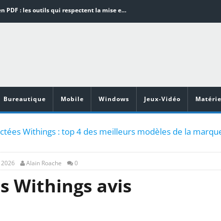
Word en PDF : les outils qui respectent la mise en page
Aspirateurs ECOVACS : Top 9 des meilleurs modèles de la marque
Comment programmer l’arrêt automatique de son pc sous Windows 10 ?
Aspirateurs Xiaomi : Top 11 des meilleurs modèles de la marque
Vidéoprojecteurs Asus : Top 6 des meilleurs modèles de la marque
Bureautique
Mobile
Windows
Jeux-Vidéo
Matérie
tées Withings : top 4 des meilleurs modèles de la marqu
, 2026
Alain Roache
0
 Withings avis