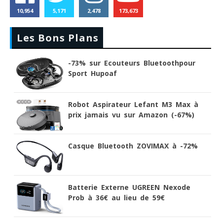
10,954
5,171
2,478
173,673
Les Bons Plans
-73% sur Ecouteurs Bluetoothpour
Sport Hupoaf
Robot Aspirateur Lefant M3 Max à
prix jamais vu sur Amazon (-67%)
Casque Bluetooth ZOVIMAX à -72%
Batterie Externe UGREEN Nexode
Prob à 36€ au lieu de 59€