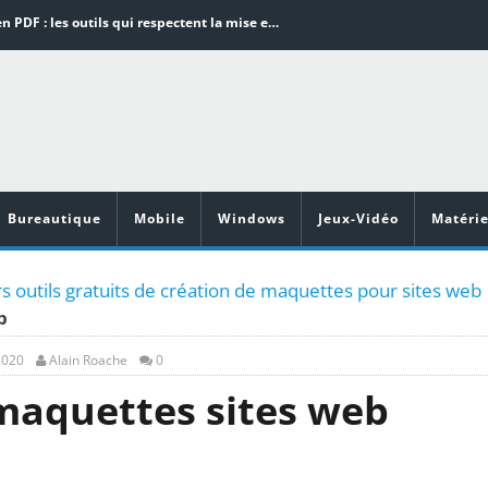
Word en PDF : les outils qui respectent la mise en page
Aspirateurs ECOVACS : Top 9 des meilleurs modèles de la marque
Comment programmer l’arrêt automatique de son pc sous Windows 10 ?
Aspirateurs Xiaomi : Top 11 des meilleurs modèles de la marque
Vidéoprojecteurs Asus : Top 6 des meilleurs modèles de la marque
Bureautique
Mobile
Windows
Jeux-Vidéo
Matérie
s outils gratuits de création de maquettes pour sites web
b
2020
Alain Roache
0
maquettes sites web