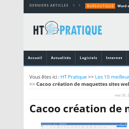
DERNIERS ARTICLES
BUREAUTIQUE
MATÉRIEL
TUTORIALS
MATÉRIEL
MATÉRIEL
Accueil
Actualités
Logiciels
Internet
Vous êtes ici :
HT Pratique
>>
Les 10 meilleur
>>
Cacoo création de maquettes sites we
mai 26, 
Cacoo création de 