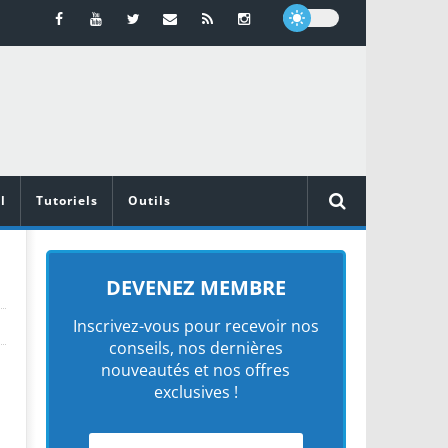
l
Tutoriels
Outils
DEVENEZ MEMBRE
Inscrivez-vous pour recevoir nos
conseils, nos dernières
nouveautés et nos offres
exclusives !