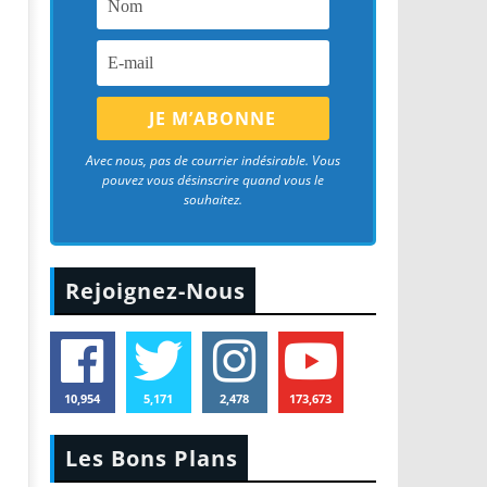
Avec nous, pas de courrier indésirable. Vous
pouvez vous désinscrire quand vous le
souhaitez.
Rejoignez-Nous
10,954
5,171
2,478
173,673
Les Bons Plans