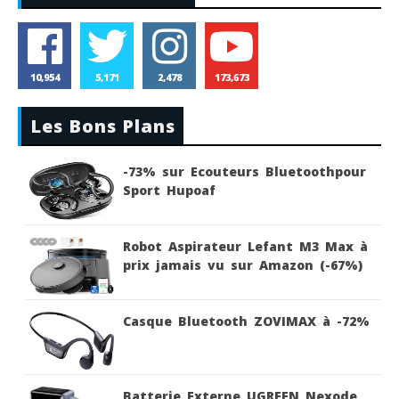
10,954
5,171
2,478
173,673
Les Bons Plans
-73% sur Ecouteurs Bluetoothpour
Sport Hupoaf
Robot Aspirateur Lefant M3 Max à
prix jamais vu sur Amazon (-67%)
Casque Bluetooth ZOVIMAX à -72%
Batterie Externe UGREEN Nexode