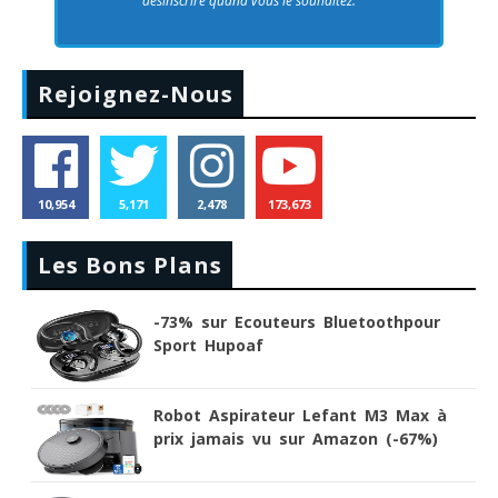
désinscrire quand vous le souhaitez.
Rejoignez-Nous
10,954
5,171
2,478
173,673
Les Bons Plans
-73% sur Ecouteurs Bluetoothpour
Sport Hupoaf
Robot Aspirateur Lefant M3 Max à
prix jamais vu sur Amazon (-67%)