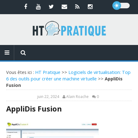
Vous êtes ici :
HT Pratique
>>
Logiciels de virtualisation: Top
6 des outils pour créer une machine virtuelle
>>
AppliDis
Fusion
juin 22, 2024
Alain Roache
0
AppliDis Fusion